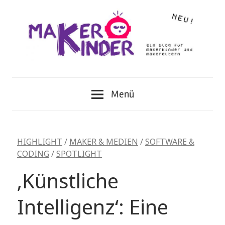
Zum
Inhalt
springen
mehr
makerkinder
machen
Menü
machen!
HIGHLIGHT
/
MAKER & MEDIEN
/
SOFTWARE &
CODING
/
SPOTLIGHT
‚Künstliche
Intelligenz‘: Eine